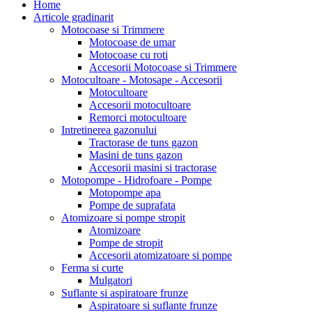
Home
Articole gradinarit
Motocoase si Trimmere
Motocoase de umar
Motocoase cu roti
Accesorii Motocoase si Trimmere
Motocultoare - Motosape - Accesorii
Motocultoare
Accesorii motocultoare
Remorci motocultoare
Intretinerea gazonului
Tractorase de tuns gazon
Masini de tuns gazon
Accesorii masini si tractorase
Motopompe - Hidrofoare - Pompe
Motopompe apa
Pompe de suprafata
Atomizoare si pompe stropit
Atomizoare
Pompe de stropit
Accesorii atomizatoare si pompe
Ferma si curte
Mulgatori
Suflante si aspiratoare frunze
Aspiratoare si suflante frunze