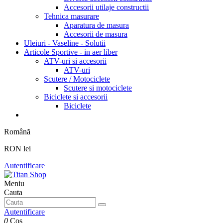
Accesorii utilaje constructii
Tehnica masurare
Aparatura de masura
Accesorii de masura
Uleiuri - Vaseline - Solutii
Articole Sportive - in aer liber
ATV-uri si accesorii
ATV-uri
Scutere / Motociclete
Scutere si motociclete
Biciclete si accesorii
Biciclete
Română
RON lei
Autentificare
Meniu
Cauta
Autentificare
0
Cos