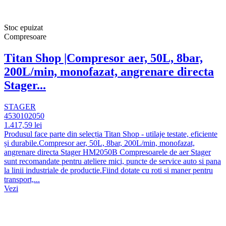
Stoc epuizat
Compresoare
Titan Shop |Compresor aer, 50L, 8bar,
200L/min, monofazat, angrenare directa
Stager...
STAGER
4530102050
1.417,59 lei
Produsul face parte din selecția Titan Shop - utilaje testate, eficiente
și durabile.Compresor aer, 50L, 8bar, 200L/min, monofazat,
angrenare directa Stager HM2050B Compresoarele de aer Stager
sunt recomandate pentru ateliere mici, puncte de service auto si pana
la linii industriale de productie.Fiind dotate cu roti si maner pentru
transport,...
Vezi