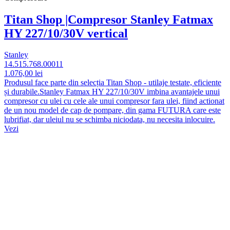
Titan Shop |Compresor Stanley Fatmax
HY 227/10/30V vertical
Stanley
14.515.768.00011
1.076,00 lei
Produsul face parte din selecția Titan Shop - utilaje testate, eficiente
și durabile.Stanley Fatmax HY 227/10/30V imbina avantajele unui
compresor cu ulei cu cele ale unui compresor fara ulei, fiind actionat
de un nou model de cap de pompare, din gama FUTURA care este
lubrifiat, dar uleiul nu se schimba niciodata, nu necesita inlocuire.
Vezi