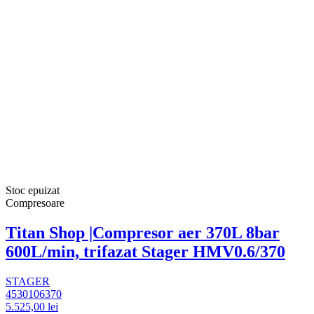
Stoc epuizat
Compresoare
Titan Shop |Compresor aer 370L 8bar
600L/min, trifazat Stager HMV0.6/370
STAGER
4530106370
5.525,00 lei