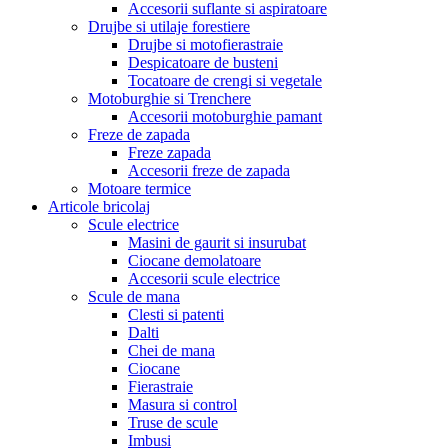
Accesorii suflante si aspiratoare
Drujbe si utilaje forestiere
Drujbe si motofierastraie
Despicatoare de busteni
Tocatoare de crengi si vegetale
Motoburghie si Trenchere
Accesorii motoburghie pamant
Freze de zapada
Freze zapada
Accesorii freze de zapada
Motoare termice
Articole bricolaj
Scule electrice
Masini de gaurit si insurubat
Ciocane demolatoare
Accesorii scule electrice
Scule de mana
Clesti si patenti
Dalti
Chei de mana
Ciocane
Fierastraie
Masura si control
Truse de scule
Imbusi