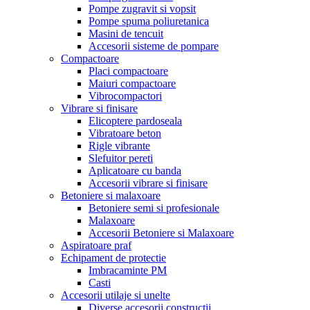
Pompe zugravit si vopsit
Pompe spuma poliuretanica
Masini de tencuit
Accesorii sisteme de pompare
Compactoare
Placi compactoare
Maiuri compactoare
Vibrocompactori
Vibrare si finisare
Elicoptere pardoseala
Vibratoare beton
Rigle vibrante
Slefuitor pereti
Aplicatoare cu banda
Accesorii vibrare si finisare
Betoniere si malaxoare
Betoniere semi si profesionale
Malaxoare
Accesorii Betoniere si Malaxoare
Aspiratoare praf
Echipament de protectie
Imbracaminte PM
Casti
Accesorii utilaje si unelte
Diverse accesorii constructii