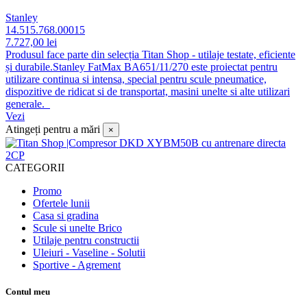
Stanley
14.515.768.00015
7.727,00 lei
Produsul face parte din selecția Titan Shop - utilaje testate, eficiente
și durabile.Stanley FatMax BA651/11/270 este proiectat pentru
utilizare continua si intensa, special pentru scule pneumatice,
dispozitive de ridicat si de transportat, masini unelte si alte utilizari
generale.
Vezi
Atingeți pentru a mări
×
CATEGORII
Promo
Ofertele lunii
Casa si gradina
Scule si unelte Brico
Utilaje pentru constructii
Uleiuri - Vaseline - Solutii
Sportive - Agrement
Contul meu