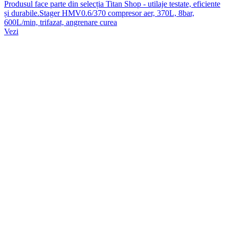
Produsul face parte din selecția Titan Shop - utilaje testate, eficiente
și durabile.Stager HMV0.6/370 compresor aer, 370L, 8bar,
600L/min, trifazat, angrenare curea
Vezi