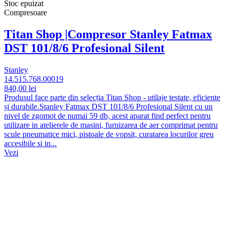
Stoc epuizat
Compresoare
Titan Shop |Compresor Stanley Fatmax
DST 101/8/6 Profesional Silent
Stanley
14.515.768.00019
840,00 lei
Produsul face parte din selecția Titan Shop - utilaje testate, eficiente
și durabile.Stanley Fatmax DST 101/8/6 Profesional Silent cu un
nivel de zgomot de numai 59 db, acest aparat find perfect pentru
utilizare in atelierele de masini, furnizarea de aer comprimat pentru
scule pneumatice mici, pistoale de vopsit, curatarea locurilor greu
accesibile si in...
Vezi