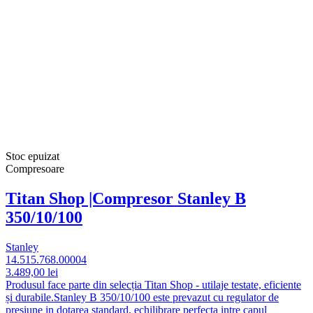
Stoc epuizat
Compresoare
Titan Shop |Compresor Stanley B
350/10/100
Stanley
14.515.768.00004
3.489,00 lei
Produsul face parte din selecția Titan Shop - utilaje testate, eficiente
și durabile.Stanley B 350/10/100 este prevazut cu regulator de
presiune in dotarea standard, echilibrare perfecta intre capul