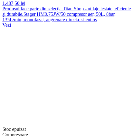
1.487,50 lei
Produsul face parte din selecția Titan Shop - utilaje testate, eficiente
și durabile.Stager HM0.75JW/50 compresor aer, 50L, 8bar,
135L/min, monofazat, angrenare directa, silentios
Vezi
Stoc epuizat
Compresoare