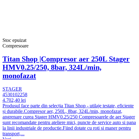
Stoc epuizat
Compresoare
Titan Shop |Compresor aer 250L Stager
HMV0.25/250, 8bar, 324L/min,
monofazat
STAGER
4530102258
4.702,40 lei
Produsul face parte din selecția Titan Shop - utilaje testate, eficiente
și durabile.Compresor aer, 250L, 8bar, 324L/min, monofazat,
angrenare curea Stager HMV0.25/250 Compresoarele de aer Stager
sunt recomandate pentru ateliere mici, puncte de service auto si pana
la linii industriale de productie.Fiind dotate cu roti si maner pentru
transport,...