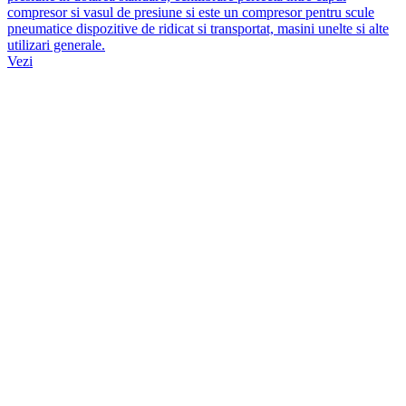
compresor si vasul de presiune si este un compresor pentru scule
pneumatice dispozitive de ridicat si transportat, masini unelte si alte
utilizari generale.
Vezi