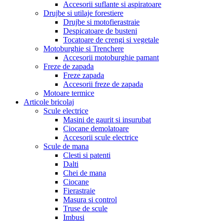
Accesorii suflante si aspiratoare
Drujbe si utilaje forestiere
Drujbe si motofierastraie
Despicatoare de busteni
Tocatoare de crengi si vegetale
Motoburghie si Trenchere
Accesorii motoburghie pamant
Freze de zapada
Freze zapada
Accesorii freze de zapada
Motoare termice
Articole bricolaj
Scule electrice
Masini de gaurit si insurubat
Ciocane demolatoare
Accesorii scule electrice
Scule de mana
Clesti si patenti
Dalti
Chei de mana
Ciocane
Fierastraie
Masura si control
Truse de scule
Imbusi