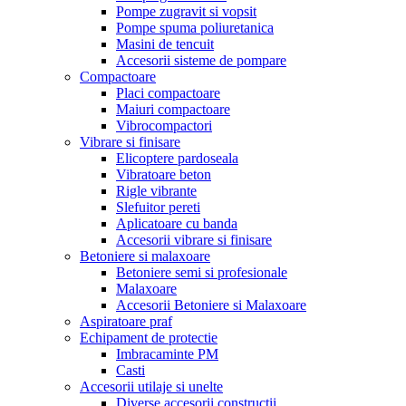
Pompe zugravit si vopsit
Pompe spuma poliuretanica
Masini de tencuit
Accesorii sisteme de pompare
Compactoare
Placi compactoare
Maiuri compactoare
Vibrocompactori
Vibrare si finisare
Elicoptere pardoseala
Vibratoare beton
Rigle vibrante
Slefuitor pereti
Aplicatoare cu banda
Accesorii vibrare si finisare
Betoniere si malaxoare
Betoniere semi si profesionale
Malaxoare
Accesorii Betoniere si Malaxoare
Aspiratoare praf
Echipament de protectie
Imbracaminte PM
Casti
Accesorii utilaje si unelte
Diverse accesorii constructii