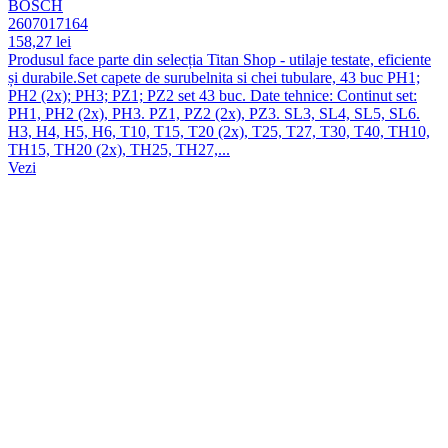
BOSCH
2607017164
158,27 lei
Produsul face parte din selecția Titan Shop - utilaje testate, eficiente
și durabile.Set capete de surubelnita si chei tubulare, 43 buc PH1;
PH2 (2x); PH3; PZ1; PZ2 set 43 buc. Date tehnice: Continut set:
PH1, PH2 (2x), PH3. PZ1, PZ2 (2x), PZ3. SL3, SL4, SL5, SL6.
H3, H4, H5, H6, T10, T15, T20 (2x), T25, T27, T30, T40, TH10,
TH15, TH20 (2x), TH25, TH27,...
Vezi