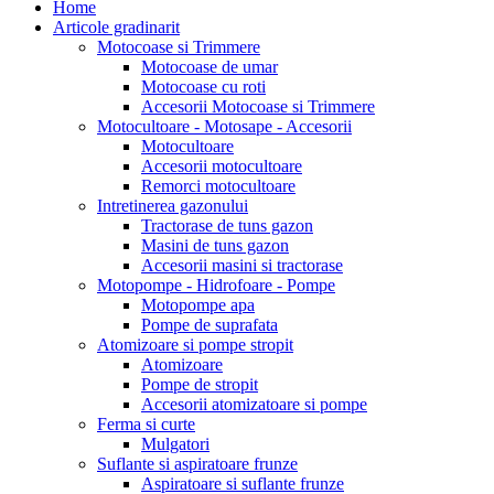
Home
Articole gradinarit
Motocoase si Trimmere
Motocoase de umar
Motocoase cu roti
Accesorii Motocoase si Trimmere
Motocultoare - Motosape - Accesorii
Motocultoare
Accesorii motocultoare
Remorci motocultoare
Intretinerea gazonului
Tractorase de tuns gazon
Masini de tuns gazon
Accesorii masini si tractorase
Motopompe - Hidrofoare - Pompe
Motopompe apa
Pompe de suprafata
Atomizoare si pompe stropit
Atomizoare
Pompe de stropit
Accesorii atomizatoare si pompe
Ferma si curte
Mulgatori
Suflante si aspiratoare frunze
Aspiratoare si suflante frunze