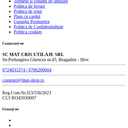
Termeni si conditii de utilizare
Politica de livrare
Politica de retur
Plata cu cardul
Garanția Produselor
Politica de Confidentialitate
Politica cookies
Contactati-ne
SC MAT CRIS UTILAJE SRL
Str.Prelungirea Ghencea nr.45, Bragadiru - Ilfov
0724033374 / 0786290604
comenzi@titan-shop.ro
Reg.Com.Nr.J23/558/2023
CUI RO45930097
Urmați-ne