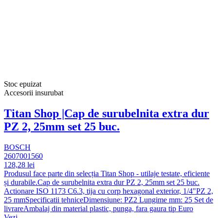
Stoc epuizat
Accesorii insurubat
Titan Shop |Cap de surubelnita extra dur
PZ 2, 25mm set 25 buc.
BOSCH
2607001560
128,28 lei
Produsul face parte din selecția Titan Shop - utilaje testate, eficiente
și durabile.Cap de surubelnita extra dur PZ 2, 25mm set 25 buc.
Actionare ISO 1173 C6.3, tija cu corp hexagonal exterior, 1/4"PZ 2,
25 mmSpecificatii tehniceDimensiune: PZ2 Lungime mm: 25 Set de
livrareAmbalaj din material plastic, punga, fara gaura tip Euro
Vezi