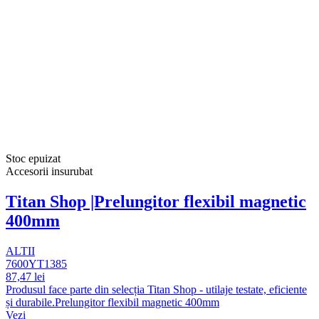
Stoc epuizat
Accesorii insurubat
Titan Shop |Prelungitor flexibil magnetic
400mm
ALTII
7600YT1385
87,47 lei
Produsul face parte din selecția Titan Shop - utilaje testate, eficiente
și durabile.Prelungitor flexibil magnetic 400mm
Vezi