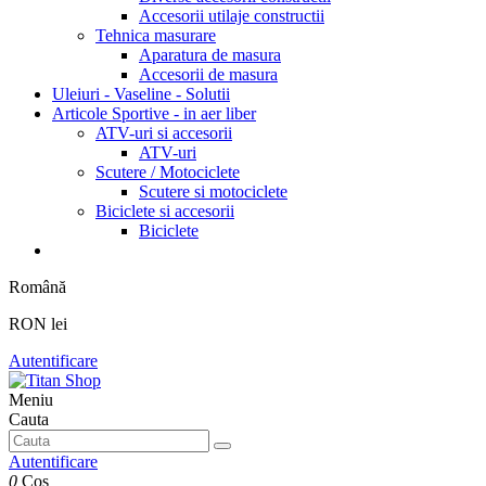
Accesorii utilaje constructii
Tehnica masurare
Aparatura de masura
Accesorii de masura
Uleiuri - Vaseline - Solutii
Articole Sportive - in aer liber
ATV-uri si accesorii
ATV-uri
Scutere / Motociclete
Scutere si motociclete
Biciclete si accesorii
Biciclete
Română
RON lei
Autentificare
Meniu
Cauta
Autentificare
0
Cos