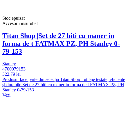
Stoc epuizat
Accesorii insurubat
Titan Shop |Set de 27 biti cu maner in
forma de t FATMAX PZ, PH Stanley 0-
79-153
Stanley
4700079153
322,79 lei
Produsul face parte din selecția Titan Shop - utilaje testate, eficiente
și durabile.Set de 27 biti cu maner in forma de t FATMAX PZ, PH
Stanley 0-79-153
Vezi