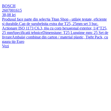
BOSCH
2607001615
38,08 lei
Produsul face parte din selecția Titan Shop - utilaje testate, eficiente
și durabile.Cap de surubelnita extra dur T25, 25mm set 3 buc.
Actionare ISO 1173 C6.3, tija cu corp hexagonal exterior, 1/4"T25,
25 mmSpecificatii tehniceDimensiune: T25 Lungime mm: 25 Set de
livrareAmbalaj combinat din carton / material plastic, Tight Pack, cu
gaura tip Euro
Vezi