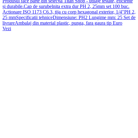
Produsul face parte din selecția Titan Shop - utilaje testate, eficiente
și durabile.Cap de surubelnita extra dur PH 2, 25mm set 100 buc.
Actionare ISO 1173 C6.3, tija cu corp hexagonal exterior, 1/4"PH 2,
25 mmSpecificatii tehniceDimensiune: PH2 Lungime mm: 25 Set de
livrareAmbalaj din material plastic, punga, fara gaura tip Euro
Vezi