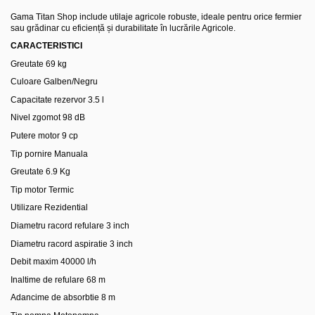
Gama Titan Shop include utilaje agricole robuste, ideale pentru orice fermier
sau grădinar cu eficiență și durabilitate în lucrările Agricole.
CARACTERISTICI
Greutate
69 kg
Culoare
Galben/Negru
Capacitate rezervor
3.5 l
Nivel zgomot
98 dB
Putere motor
9 cp
Tip pornire
Manuala
Greutate
6.9 Kg
Tip motor
Termic
Utilizare
Rezidential
Diametru racord refulare
3 inch
Diametru racord aspiratie
3 inch
Debit maxim
40000 l/h
Inaltime de refulare
68 m
Adancime de absorbtie
8 m