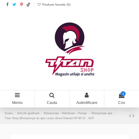
Produse favorite (
0
)
0
Meniu
Cauta
Autentificare
Cos
Acasa
Articole gradinarit
Motopompe - Hidrofoare - Pompe
Motopompe apa
Titan Shop |Motopompa de apa curata diesel Dakard HP-80 DI - 9CP