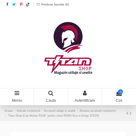
Produse favorite (
0
)
0
Meniu
Cauta
Autentificare
Cos
Acasa
Articole constructii
Accesorii utilaje si unelte
Diverse accesorii constructii
Titan Shop |Cap filetare R3/8\" pentru seria REMS Eva si Amigo 521020