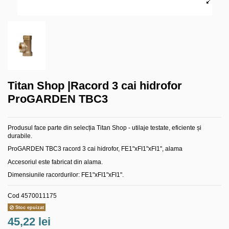
Titan Shop |Racord 3 cai hidrofor
ProGARDEN TBC3
Produsul face parte din selecția Titan Shop - utilaje testate, eficiente și
durabile.
ProGARDEN TBC3 racord 3 cai hidrofor, FE1"xFI1"xFI1", alama
Accesoriul este fabricat din alama.
Dimensiunile racordurilor: FE1"xFI1"xFI1".
Cod
4570011175
Stoc epuizat
45,22 lei