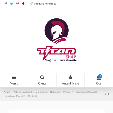
Produse favorite (
0
)
0
Meniu
Cauta
Autentificare
Cos
Acasa
Articole gradinarit
Motopompe - Hidrofoare - Pompe
Titan Shop |Racord 3
cai hidrofor ProGARDEN TBC3